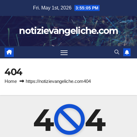
Skip
Fri. May 1st, 2026
3:55:05 PM
to
content
notizievangeliche.com
404
Home
https://notizievangeliche.com404
4
4