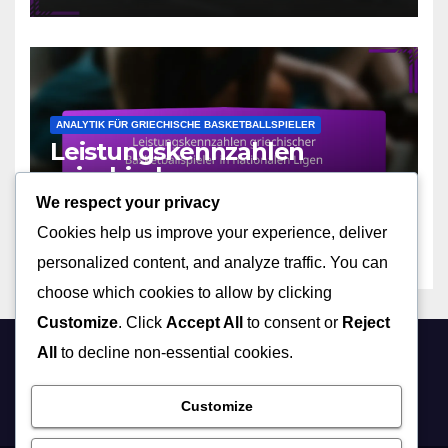
ANALYTIK FÜR GRIECHISCHE BASKETBALLSPIELER
Leistungskennzahlen
griechischer
Basketballspieler in
We respect your privacy
16/12/2025
JASON CALDWELL
nationalen Ligen
Cookies help us improve your experience, deliver
personalized content, and analyze traffic. You can
choose which cookies to allow by clicking
Customize
. Click
Accept All
to consent or
Reject
All
to decline non-essential cookies.
notizievangeliche.com
Customize