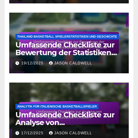
THAILAND BASKETBALL SPIELERSTATISTIKEN UND GESCHICHTE
Umfassende Checkliste zur
Bewertung der Statistiken
von Basketballspielern in
19/12/2025
JASON CALDWELL
Thailand
ANALYTIK FÜR ITALIENISCHE BASKETBALLSPIELER
Umfassende Checkliste zur
Analyse von
Spielerstatistiken in Italien
17/12/2025
JASON CALDWELL