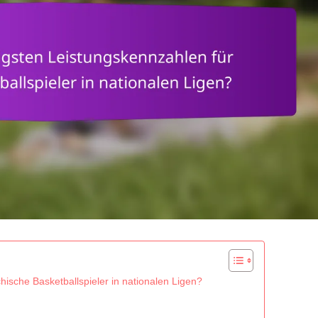
hische Basketballspieler in nationalen Ligen?