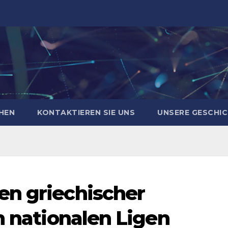
HEN
KONTAKTIEREN SIE UNS
UNSERE GESCHI
en griechischer
n nationalen Ligen