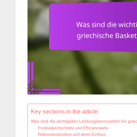
Key sections in the article:
Was sind die wichtigsten Leistungskennzahlen für griec
Punktedurchschnitte und Effizienzwerte
Reboundstatistiken und deren Einfluss