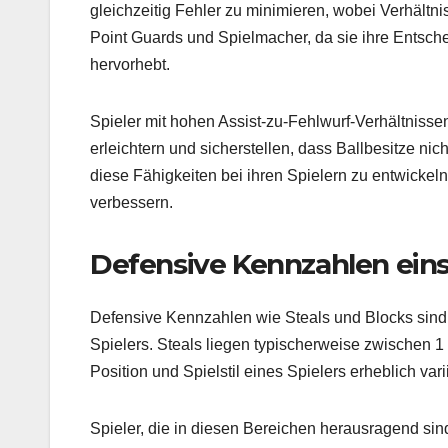
gleichzeitig Fehler zu minimieren, wobei Verhältnis
Point Guards und Spielmacher, da sie ihre Entsch
hervorhebt.
Spieler mit hohen Assist-zu-Fehlwurf-Verhältnisse
erleichtern und sicherstellen, dass Ballbesitze nic
diese Fähigkeiten bei ihren Spielern zu entwicke
verbessern.
Defensive Kennzahlen einsc
Defensive Kennzahlen wie Steals und Blocks sind 
Spielers. Steals liegen typischerweise zwischen 1 
Position und Spielstil eines Spielers erheblich var
Spieler, die in diesen Bereichen herausragend sin