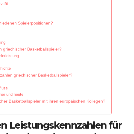
vität
hiedenen Spielerpositionen?
ing
 griechischer Basketballspieler?
lerleistung
hichte
zahlen griechischer Basketballspieler?
fluss
her und heute
cher Basketballspieler mit ihren europäischen Kollegen?
en Leistungskennzahlen für