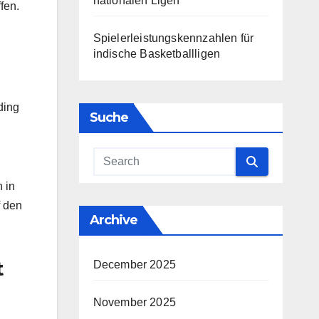
nationalen Ligen
fen.
Spielerleistungskennzahlen für
indische Basketballligen
ding
Suche
 in
f den
Archive
t
December 2025
November 2025