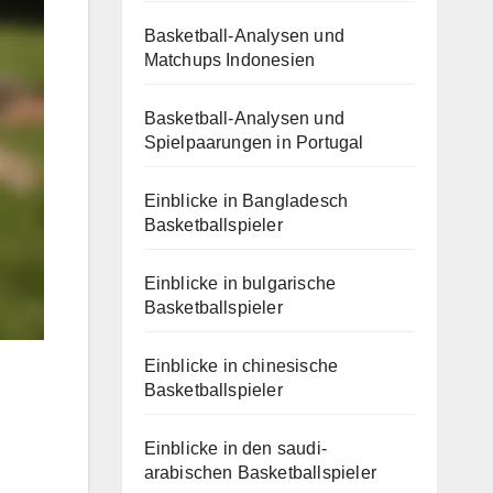
Basketball-Analysen und
Matchups Indonesien
Basketball-Analysen und
Spielpaarungen in Portugal
Einblicke in Bangladesch
Basketballspieler
Einblicke in bulgarische
Basketballspieler
Einblicke in chinesische
Basketballspieler
Einblicke in den saudi-
arabischen Basketballspieler