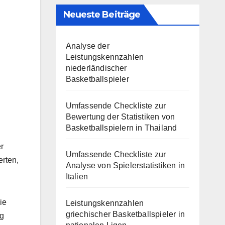
Neueste Beiträge
Analyse der
Leistungskennzahlen
niederländischer
Basketballspieler
Umfassende Checkliste zur
Bewertung der Statistiken von
Basketballspielern in Thailand
r
Umfassende Checkliste zur
rten,
Analyse von Spielerstatistiken in
Italien
ie
Leistungskennzahlen
griechischer Basketballspieler in
ng