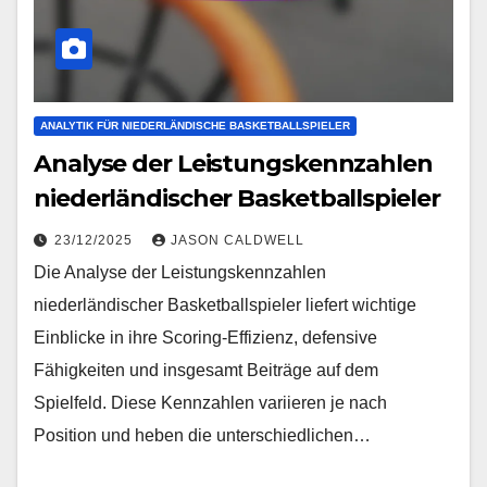
ANALYTIK FÜR NIEDERLÄNDISCHE BASKETBALLSPIELER
Analyse der Leistungskennzahlen
niederländischer Basketballspieler
23/12/2025
JASON CALDWELL
Die Analyse der Leistungskennzahlen
niederländischer Basketballspieler liefert wichtige
Einblicke in ihre Scoring-Effizienz, defensive
Fähigkeiten und insgesamt Beiträge auf dem
Spielfeld. Diese Kennzahlen variieren je nach
Position und heben die unterschiedlichen…