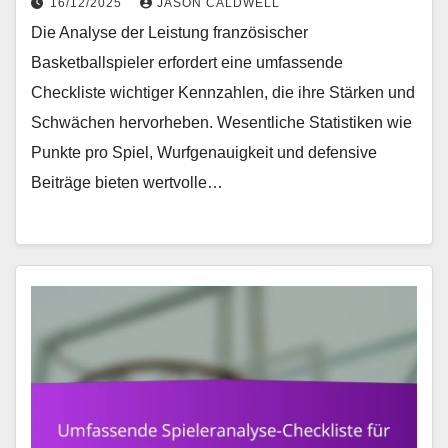
16/12/2025
JASON CALDWELL
Die Analyse der Leistung französischer
Basketballspieler erfordert eine umfassende
Checkliste wichtiger Kennzahlen, die ihre Stärken und
Schwächen hervorheben. Wesentliche Statistiken wie
Punkte pro Spiel, Wurfgenauigkeit und defensive
Beiträge bieten wertvolle…