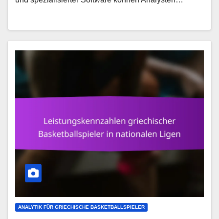
ANALYTIK FÜR GRIECHISCHE BASKETBALLSPIELER