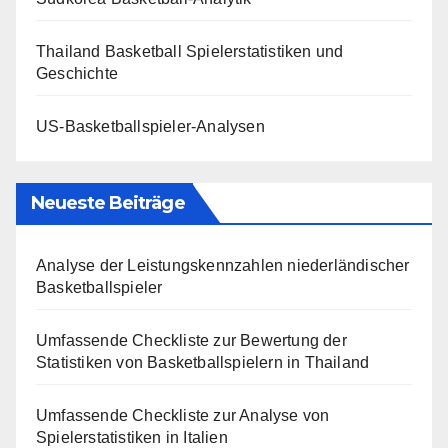
Thailand Basketball Spielerstatistiken und
Geschichte
US-Basketballspieler-Analysen
Neueste Beiträge
Analyse der Leistungskennzahlen niederländischer
Basketballspieler
Umfassende Checkliste zur Bewertung der
Statistiken von Basketballspielern in Thailand
Umfassende Checkliste zur Analyse von
Spielerstatistiken in Italien