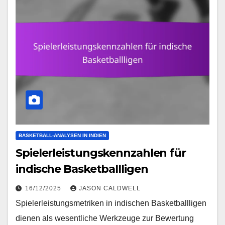
BASKETBALL-ANALYSEN IN INDIEN
Spielerleistungskennzahlen für
indische Basketballligen
16/12/2025
JASON CALDWELL
Spielerleistungsmetriken in indischen Basketballligen
dienen als wesentliche Werkzeuge zur Bewertung