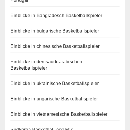
Portugal
Einblicke in Bangladesch Basketballspieler
Einblicke in bulgarische Basketballspieler
Einblicke in chinesische Basketballspieler
Einblicke in den saudi-arabischen
Basketballspieler
Einblicke in ukrainische Basketballspieler
Einblicke in ungarische Basketballspieler
Einblicke in vietnamesische Basketballspieler
Südkorea Basketball-Analytik