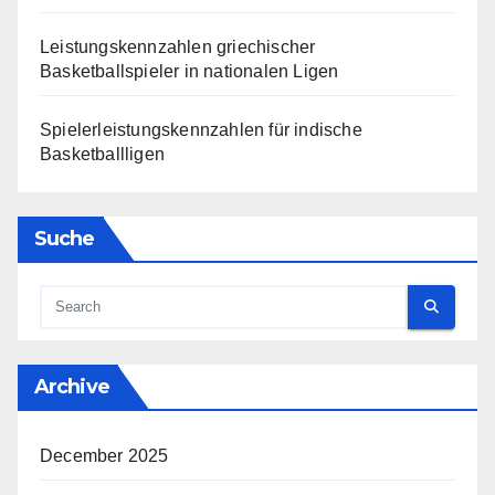
Leistungskennzahlen griechischer
Basketballspieler in nationalen Ligen
Spielerleistungskennzahlen für indische
Basketballligen
Suche
Archive
December 2025