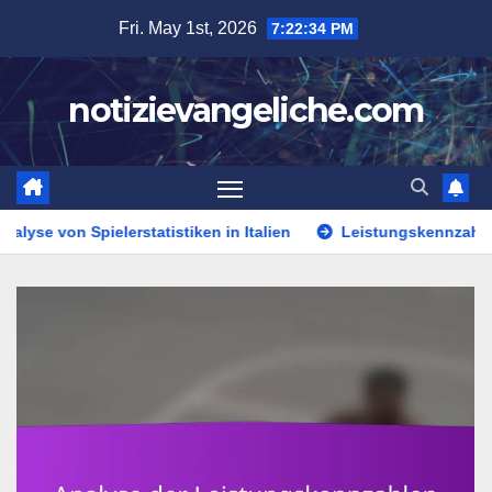
Skip
Fri. May 1st, 2026
7:22:36 PM
to
content
notizievangeliche.com
tistiken in Italien
Leistungskennzahlen griechischer Baske