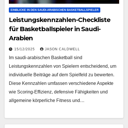
EINBLICKE IN DEN SAUDI-ARABISCHEN BASKETBALLSPIELER
Leistungskennzahlen-Checkliste
für Basketballspieler in Saudi-
Arabien
15/12/2025
JASON CALDWELL
Im saudi-arabischen Basketball sind
Leistungskennzahlen von Spielern entscheidend, um
individuelle Beiträge auf dem Spielfeld zu bewerten.
Diese Kennzahlen umfassen verschiedene Aspekte
wie Scoring-Effizienz, defensive Fähigkeiten und
allgemeine körperliche Fitness und…