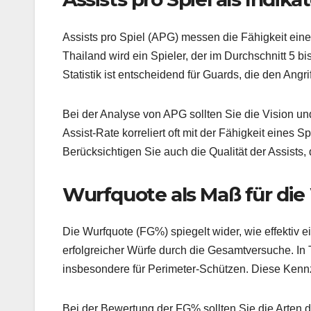
Assists pro Spiel (APG) messen die Fähigkeit eine
Thailand wird ein Spieler, der im Durchschnitt 5 b
Statistik ist entscheidend für Guards, die den Angriff
Bei der Analyse von APG sollten Sie die Vision u
Assist-Rate korreliert oft mit der Fähigkeit eines 
Berücksichtigen Sie auch die Qualität der Assists, 
Wurfquote als Maß für die 
Die Wurfquote (FG%) spiegelt wider, wie effektiv e
erfolgreicher Würfe durch die Gesamtversuche. In
insbesondere für Perimeter-Schützen. Diese Kennza
Bei der Bewertung der FG% sollten Sie die Arten d