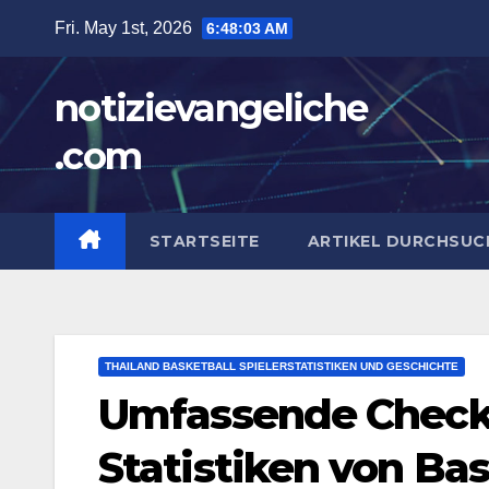
Skip
Fri. May 1st, 2026
6:48:04 AM
to
content
notizievangeliche
.com
STARTSEITE
ARTIKEL DURCHSUC
THAILAND BASKETBALL SPIELERSTATISTIKEN UND GESCHICHTE
Umfassende Checkl
Statistiken von Bas