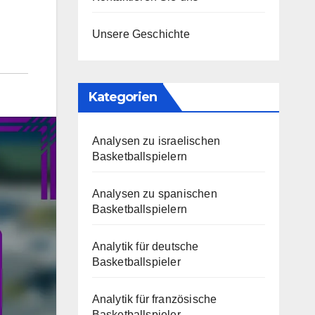
Unsere Geschichte
Kategorien
Analysen zu israelischen
Basketballspielern
Analysen zu spanischen
Basketballspielern
Analytik für deutsche
Basketballspieler
Analytik für französische
Basketballspieler