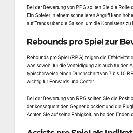
Bei der Bewertung von PPG sollten Sie die Rolle 
Ein Spieler in einem schnelleren Angriff kann hö
auf Trends über die Saison, um die Konsistenz zu 
Rebounds pro Spiel zur Be
Rebounds pro Spiel (RPG) zeigen die Effektivität 
was sowohl für die Verteidigung als auch für den A
typischerweise einen Durchschnitt von 7 bis 10 RP
wichtig für Forwards und Center.
Bei der Bewertung von RPG sollten Sie die Positio
der konsequent den Gegner blockiert und die Flugb
Achten Sie auf seine Fähigkeit, an beiden Enden 
Assists pro Spiel als Indik