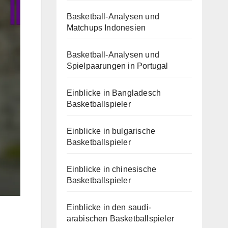
Basketball-Analysen und
Matchups Indonesien
Basketball-Analysen und
Spielpaarungen in Portugal
Einblicke in Bangladesch
Basketballspieler
Einblicke in bulgarische
Basketballspieler
Einblicke in chinesische
Basketballspieler
Einblicke in den saudi-
arabischen Basketballspieler