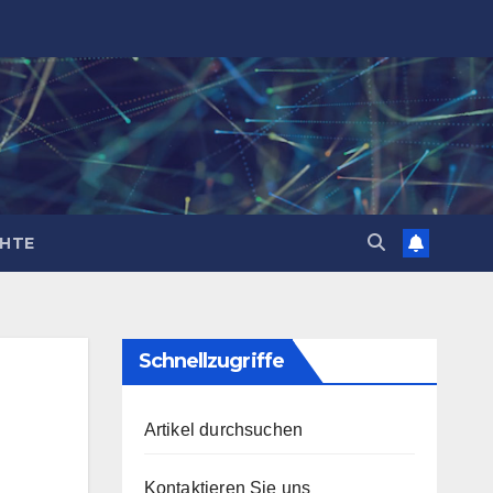
CHTE
Schnellzugriffe
Artikel durchsuchen
Kontaktieren Sie uns