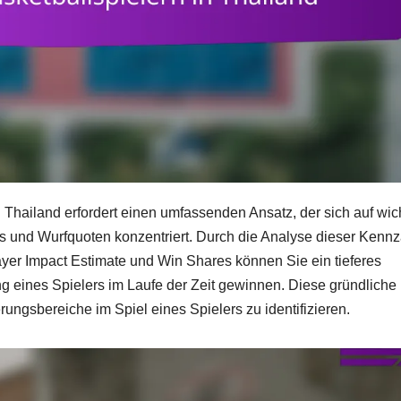
n Thailand erfordert einen umfassenden Ansatz, der sich auf wic
ts und Wurfquoten konzentriert. Durch die Analyse dieser Kenn
ayer Impact Estimate und Win Shares können Sie ein tieferes
g eines Spielers im Laufe der Zeit gewinnen. Diese gründliche
ungsbereiche im Spiel eines Spielers zu identifizieren.