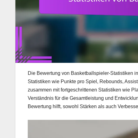
Die Bewertung von Basketballspieler-Statistiken i
Statistiken wie Punkte pro Spiel, Rebounds, Assis
zusammen mit fortgeschrittenen Statistiken wie Pl
Verständnis für die Gesamtleistung und Entwicklun
Bewertung hilft, sowohl Stärken als auch Verbesser