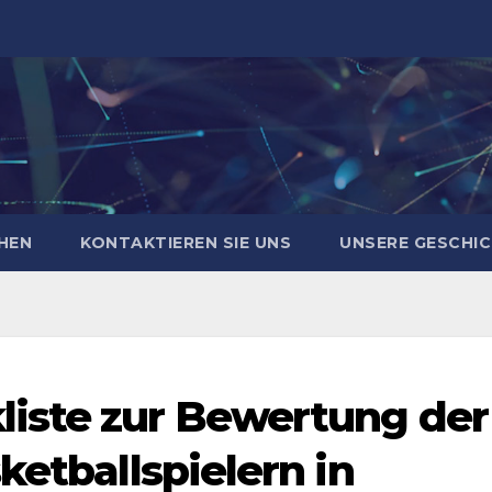
HEN
KONTAKTIEREN SIE UNS
UNSERE GESCHI
iste zur Bewertung der
ketballspielern in