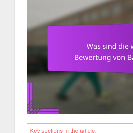
Key sections in the article: