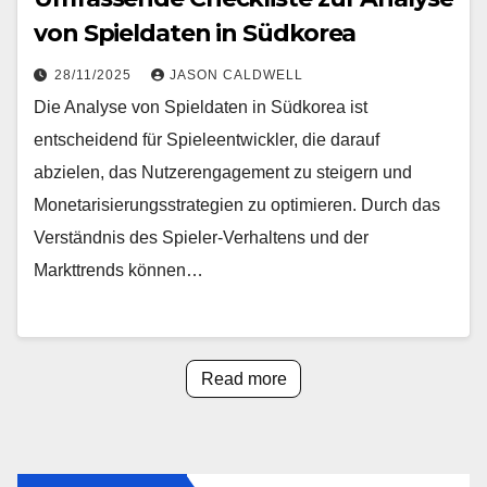
von Spieldaten in Südkorea
28/11/2025
JASON CALDWELL
Die Analyse von Spieldaten in Südkorea ist
entscheidend für Spieleentwickler, die darauf
abzielen, das Nutzerengagement zu steigern und
Monetarisierungsstrategien zu optimieren. Durch das
Verständnis des Spieler-Verhaltens und der
Markttrends können…
Read more