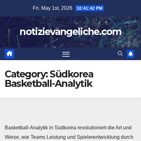
Skip
Fri. May 1st, 2026
10:41:43 PM
to
content
notizievangeliche.com
Category:
Südkorea
Basketball-Analytik
Basketball-Analytik in Südkorea revolutioniert die Art und
Weise, wie Teams Leistung und Spielerentwicklung durch