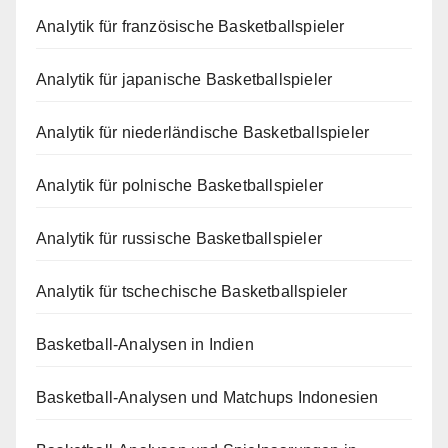
Analytik für französische Basketballspieler
Analytik für japanische Basketballspieler
Analytik für niederländische Basketballspieler
Analytik für polnische Basketballspieler
Analytik für russische Basketballspieler
Analytik für tschechische Basketballspieler
Basketball-Analysen in Indien
Basketball-Analysen und Matchups Indonesien