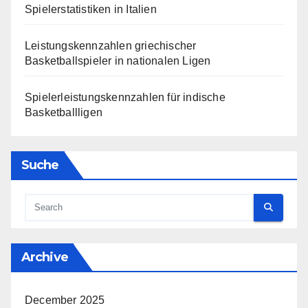
Spielerstatistiken in Italien
Leistungskennzahlen griechischer
Basketballspieler in nationalen Ligen
Spielerleistungskennzahlen für indische
Basketballligen
Suche
Archive
December 2025