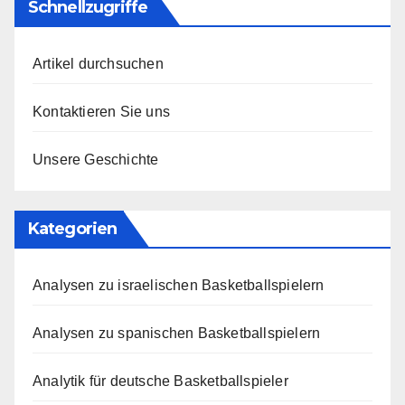
Schnellzugriffe
Artikel durchsuchen
Kontaktieren Sie uns
Unsere Geschichte
Kategorien
Analysen zu israelischen Basketballspielern
Analysen zu spanischen Basketballspielern
Analytik für deutsche Basketballspieler