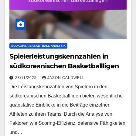
SÜDKOREA BASKETBALL-ANALYTIK
Spielerleistungskennzahlen in
südkoreanischen Basketballligen
28/11/2025
JASON CALDWELL
Die Leistungskennzahlen von Spielern in den
südkoreanischen Basketballligen bieten wesentliche
quantitative Einblicke in die Beiträge einzelner
Athleten zu ihren Teams. Durch die Analyse von
Faktoren wie Scoring-Effizienz, defensive Fähigkeiten
und…