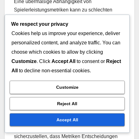
Eine übermäßige Abhängigkeit von
Spielerleistungsmetriken kann zu schlechten
Entscheidungen führen. Trainer und Manager
We respect your privacy
könnten statistische Ergebnisse über qualitative
Cookies help us improve your experience, deliver
Bewertungen priorisieren, wie z.B. die
personalized content, and analyze traffic. You can
Führungsqualitäten oder Teamarbeit eines
Spielers. Dies kann dazu führen, dass wertvolle
choose which cookies to allow by clicking
Spieler übersehen werden, die möglicherweise
Customize
. Click
Accept All
to consent or
Reject
keine herausragenden Metriken aufweisen, aber
All
to decline non-essential cookies.
erheblich zur Teamdynamik beitragen.
Customize
Um dieses Risiko zu mindern, sollten Teams
quantitative Daten mit qualitativen Einblicken von
Reject All
Trainern und Scouts ausbalancieren.
Regelmäßige Diskussionen über die Rollen und
Accept All
Beiträge der Spieler können helfen,
sicherzustellen, dass Metriken Entscheidungen