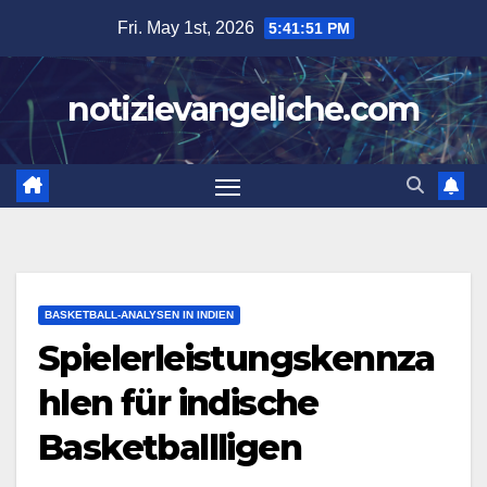
Skip
Fri. May 1st, 2026
5:41:51 PM
to
content
notizievangeliche.com
BASKETBALL-ANALYSEN IN INDIEN
Spielerleistungskennza
hlen für indische
Basketballligen