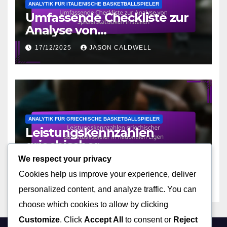
ANALYTIK FÜR ITALIENISCHE BASKETBALLSPIELER
Umfassende Checkliste zur
Analyse von
Spielerstatistiken in Italien
17/12/2025
JASON CALDWELL
ANALYTIK FÜR GRIECHISCHE BASKETBALLSPIELER
Leistungskennzahlen
griechischer
Basketballspieler in
We respect your privacy
16/12/2025
JASON CALDWELL
nationalen Ligen
Cookies help us improve your experience, deliver
personalized content, and analyze traffic. You can
choose which cookies to allow by clicking
Customize
. Click
Accept All
to consent or
Reject