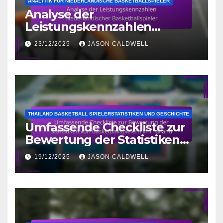
ANALYTIK FÜR NIEDERLÄNDISCHE BASKETBALLSPIELER
Analyse der
Leistungskennzahlen
niederländischer
23/12/2025
JASON CALDWELL
Basketballspieler
THAILAND BASKETBALL SPIELERSTATISTIKEN UND GESCHICHTE
Umfassende Checkliste zur
Bewertung der Statistiken
von Basketballspielern in
19/12/2025
JASON CALDWELL
Thailand