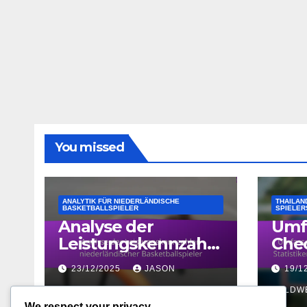
You missed
ANALYTIK FÜR NIEDERLÄNDISCHE
THAILAN
BASKETBALLSPIELER
SPIELER
Analyse der
Umf
Leistungskennzahle
Chec
n niederländischer
Bew
23/12/2025
JASON
19/1
Basketballspieler
Stat
CALDWELL
Bask
CALDW
We respect your privacy