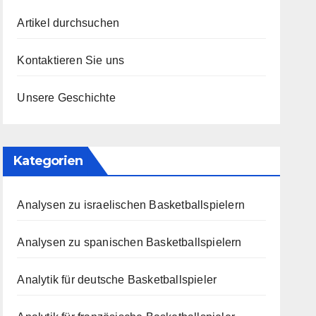
Artikel durchsuchen
Kontaktieren Sie uns
Unsere Geschichte
Kategorien
Analysen zu israelischen Basketballspielern
Analysen zu spanischen Basketballspielern
Analytik für deutsche Basketballspieler