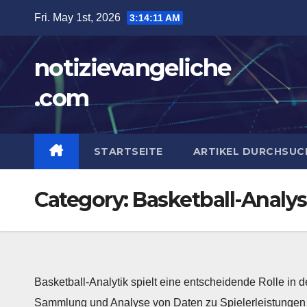
Skip
Fri. May 1st, 2026
3:14:12 AM
to
content
notizievangeliche
.com
STARTSEITE
ARTIKEL DURCHSUC
Category:
Basketball-Analys
Basketball-Analytik spielt eine entscheidende Rolle in d
Sammlung und Analyse von Daten zu Spielerleistungen 