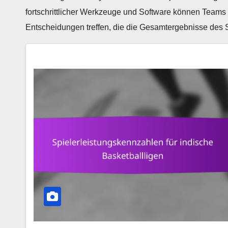
fortschrittlicher Werkzeuge und Software können Teams 
Entscheidungen treffen, die die Gesamtergebnisse des 