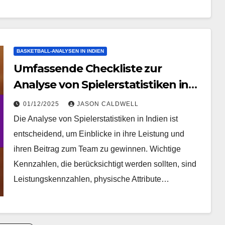
BASKETBALL-ANALYSEN IN INDIEN
Umfassende Checkliste zur
Analyse von Spielerstatistiken in
Indien
01/12/2025
JASON CALDWELL
Die Analyse von Spielerstatistiken in Indien ist
entscheidend, um Einblicke in ihre Leistung und
ihren Beitrag zum Team zu gewinnen. Wichtige
Kennzahlen, die berücksichtigt werden sollten, sind
Leistungskennzahlen, physische Attribute…