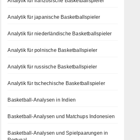
Analytik für französische Basketballspieler
Analytik für japanische Basketballspieler
Analytik für niederländische Basketballspieler
Analytik für polnische Basketballspieler
Analytik für russische Basketballspieler
Analytik für tschechische Basketballspieler
Basketball-Analysen in Indien
Basketball-Analysen und Matchups Indonesien
Basketball-Analysen und Spielpaarungen in
Portugal