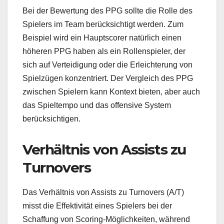
Bei der Bewertung des PPG sollte die Rolle des
Spielers im Team berücksichtigt werden. Zum
Beispiel wird ein Hauptscorer natürlich einen
höheren PPG haben als ein Rollenspieler, der
sich auf Verteidigung oder die Erleichterung von
Spielzügen konzentriert. Der Vergleich des PPG
zwischen Spielern kann Kontext bieten, aber auch
das Spieltempo und das offensive System
berücksichtigen.
Verhältnis von Assists zu
Turnovers
Das Verhältnis von Assists zu Turnovers (A/T)
misst die Effektivität eines Spielers bei der
Schaffung von Scoring-Möglichkeiten, während