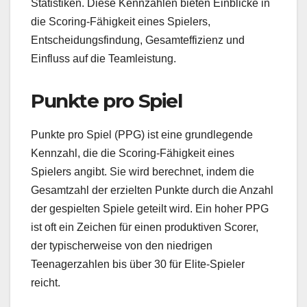
Statistiken. Diese Kennzahlen bieten Einblicke in
die Scoring-Fähigkeit eines Spielers,
Entscheidungsfindung, Gesamteffizienz und
Einfluss auf die Teamleistung.
Punkte pro Spiel
Punkte pro Spiel (PPG) ist eine grundlegende
Kennzahl, die die Scoring-Fähigkeit eines
Spielers angibt. Sie wird berechnet, indem die
Gesamtzahl der erzielten Punkte durch die Anzahl
der gespielten Spiele geteilt wird. Ein hoher PPG
ist oft ein Zeichen für einen produktiven Scorer,
der typischerweise von den niedrigen
Teenagerzahlen bis über 30 für Elite-Spieler
reicht.