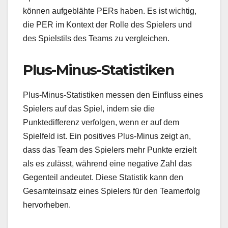
können aufgeblähte PERs haben. Es ist wichtig,
die PER im Kontext der Rolle des Spielers und
des Spielstils des Teams zu vergleichen.
Plus-Minus-Statistiken
Plus-Minus-Statistiken messen den Einfluss eines
Spielers auf das Spiel, indem sie die
Punktedifferenz verfolgen, wenn er auf dem
Spielfeld ist. Ein positives Plus-Minus zeigt an,
dass das Team des Spielers mehr Punkte erzielt
als es zulässt, während eine negative Zahl das
Gegenteil andeutet. Diese Statistik kann den
Gesamteinsatz eines Spielers für den Teamerfolg
hervorheben.