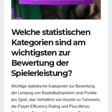
Welche statistischen
Kategorien sind am
wichtigsten zur
Bewertung der
Spielerleistung?
Wichtige statistische Kategorien zur Bewertung
der Leistung von Basketballspielern sind Punkte
pro Spiel, das Verhältnis von Assists zu Turnovers,
die Player Efficiency Rating und Plus-Minus-