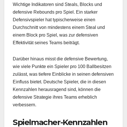
Wichtige Indikatoren sind Steals, Blocks und
defensive Rebounds pro Spiel. Ein starker
Defensivspieler hat typischerweise einen
Durchschnitt von mindestens einem Steal und
einem Block pro Spiel, was zur defensiven
Effektivität seines Teams beiträgt.
Darüber hinaus misst die defensive Bewertung,
wie viele Punkte ein Spieler pro 100 Ballbesitzen
zulässt, was tiefere Einblicke in seinen defensiven
Einfluss bietet. Deutsche Spieler, die in diesen
Kennzahlen herausragend sind, können die
defensive Strategie ihres Teams erheblich
verbessern.
Spielmacher-Kennzahlen