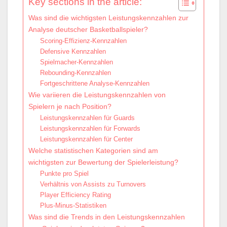
Key sections in the article:
Was sind die wichtigsten Leistungskennzahlen zur
Analyse deutscher Basketballspieler?
Scoring-Effizienz-Kennzahlen
Defensive Kennzahlen
Spielmacher-Kennzahlen
Rebounding-Kennzahlen
Fortgeschrittene Analyse-Kennzahlen
Wie variieren die Leistungskennzahlen von
Spielern je nach Position?
Leistungskennzahlen für Guards
Leistungskennzahlen für Forwards
Leistungskennzahlen für Center
Welche statistischen Kategorien sind am
wichtigsten zur Bewertung der Spielerleistung?
Punkte pro Spiel
Verhältnis von Assists zu Turnovers
Player Efficiency Rating
Plus-Minus-Statistiken
Was sind die Trends in den Leistungskennzahlen