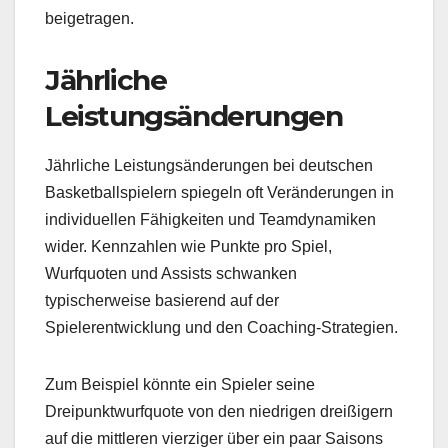
beigetragen.
Jährliche
Leistungsänderungen
Jährliche Leistungsänderungen bei deutschen
Basketballspielern spiegeln oft Veränderungen in
individuellen Fähigkeiten und Teamdynamiken
wider. Kennzahlen wie Punkte pro Spiel,
Wurfquoten und Assists schwanken
typischerweise basierend auf der
Spielerentwicklung und den Coaching-Strategien.
Zum Beispiel könnte ein Spieler seine
Dreipunktwurfquote von den niedrigen dreißigern
auf die mittleren vierziger über ein paar Saisons