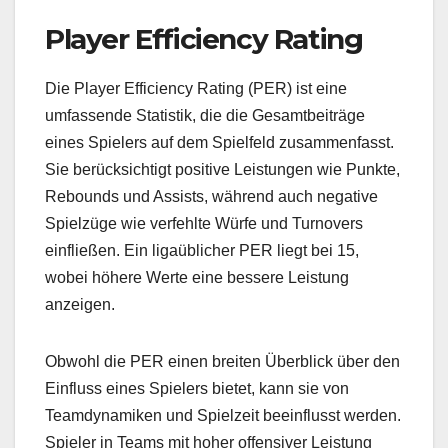
Player Efficiency Rating
Die Player Efficiency Rating (PER) ist eine
umfassende Statistik, die die Gesamtbeiträge
eines Spielers auf dem Spielfeld zusammenfasst.
Sie berücksichtigt positive Leistungen wie Punkte,
Rebounds und Assists, während auch negative
Spielzüge wie verfehlte Würfe und Turnovers
einfließen. Ein ligaüblicher PER liegt bei 15,
wobei höhere Werte eine bessere Leistung
anzeigen.
Obwohl die PER einen breiten Überblick über den
Einfluss eines Spielers bietet, kann sie von
Teamdynamiken und Spielzeit beeinflusst werden.
Spieler in Teams mit hoher offensiver Leistung