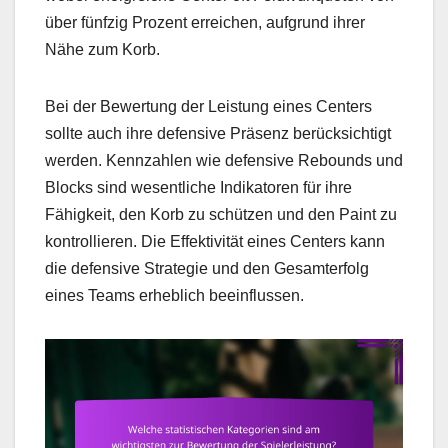
über fünfzig Prozent erreichen, aufgrund ihrer
Nähe zum Korb.
Bei der Bewertung der Leistung eines Centers
sollte auch ihre defensive Präsenz berücksichtigt
werden. Kennzahlen wie defensive Rebounds und
Blocks sind wesentliche Indikatoren für ihre
Fähigkeit, den Korb zu schützen und den Paint zu
kontrollieren. Die Effektivität eines Centers kann
die defensive Strategie und den Gesamterfolg
eines Teams erheblich beeinflussen.