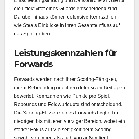
Entscheidungsfindung und Ballkontrolle an, die für
die Effektivität eines Guards entscheidend sind.
Darüber hinaus können defensive Kennzahlen
wie Steals Einblicke in ihren Gesamteinfluss auf
das Spiel geben.
Leistungskennzahlen für
Forwards
Forwards werden nach ihrer Scoring-Fähigkeit,
ihrem Rebounding und ihren defensiven Beiträgen
bewertet. Kennzahlen wie Punkte pro Spiel,
Rebounds und Feldwurfquote sind entscheidend.
Die Scoring-Effizienz eines Forwards liegt oft im
niedrigen bis mittleren vierziger Bereich, wobei ein
starker Fokus auf Vielseitigkeit beim Scoring
sowohl von innen als auch von außen liegt.