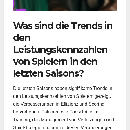
Was sind die Trends in
den
Leistungskennzahlen
von Spielern in den
letzten Saisons?
Die letzten Saisons haben signifikante Trends in
den Leistungskennzahlen von Spielern gezeigt,
die Verbesserungen in Effizienz und Scoring
hervorheben. Faktoren wie Fortschritte im
Training, das Management von Verletzungen und
Spielstrategien haben zu diesen Veränderungen