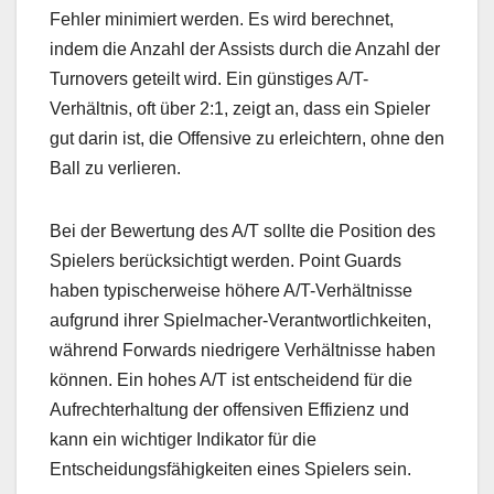
Fehler minimiert werden. Es wird berechnet,
indem die Anzahl der Assists durch die Anzahl der
Turnovers geteilt wird. Ein günstiges A/T-
Verhältnis, oft über 2:1, zeigt an, dass ein Spieler
gut darin ist, die Offensive zu erleichtern, ohne den
Ball zu verlieren.
Bei der Bewertung des A/T sollte die Position des
Spielers berücksichtigt werden. Point Guards
haben typischerweise höhere A/T-Verhältnisse
aufgrund ihrer Spielmacher-Verantwortlichkeiten,
während Forwards niedrigere Verhältnisse haben
können. Ein hohes A/T ist entscheidend für die
Aufrechterhaltung der offensiven Effizienz und
kann ein wichtiger Indikator für die
Entscheidungsfähigkeiten eines Spielers sein.