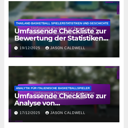
THAILAND BASKETBALL SPIELERSTATISTIKEN UND GESCHICHTE
Umfassende Checkliste zur
Bewertung der Statistiken
von Basketballspielern in
19/12/2025
JASON CALDWELL
Thailand
ANALYTIK FÜR ITALIENISCHE BASKETBALLSPIELER
Umfassende Checkliste zur
Analyse von
Spielerstatistiken in Italien
17/12/2025
JASON CALDWELL