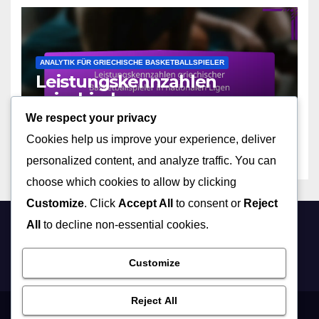
ANALYTIK FÜR GRIECHISCHE BASKETBALLSPIELER
Leistungskennzahlen
griechischer
Basketballspieler in
We respect your privacy
16/12/2025
JASON CALDWELL
nationalen Ligen
Cookies help us improve your experience, deliver
personalized content, and analyze traffic. You can
choose which cookies to allow by clicking
Customize
. Click
Accept All
to consent or
Reject
All
to decline non-essential cookies.
notizievangeliche.com
Customize
Reject All