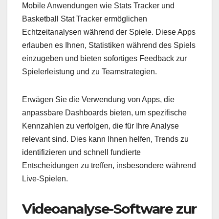
Mobile Anwendungen wie Stats Tracker und
Basketball Stat Tracker ermöglichen
Echtzeitanalysen während der Spiele. Diese Apps
erlauben es Ihnen, Statistiken während des Spiels
einzugeben und bieten sofortiges Feedback zur
Spielerleistung und zu Teamstrategien.
Erwägen Sie die Verwendung von Apps, die
anpassbare Dashboards bieten, um spezifische
Kennzahlen zu verfolgen, die für Ihre Analyse
relevant sind. Dies kann Ihnen helfen, Trends zu
identifizieren und schnell fundierte
Entscheidungen zu treffen, insbesondere während
Live-Spielen.
Videoanalyse-Software zur