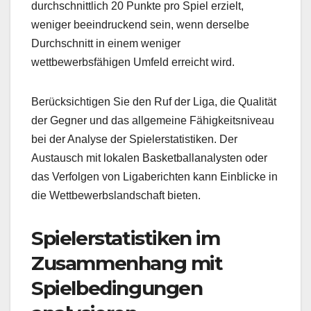
durchschnittlich 20 Punkte pro Spiel erzielt,
weniger beeindruckend sein, wenn derselbe
Durchschnitt in einem weniger
wettbewerbsfähigen Umfeld erreicht wird.
Berücksichtigen Sie den Ruf der Liga, die Qualität
der Gegner und das allgemeine Fähigkeitsniveau
bei der Analyse der Spielerstatistiken. Der
Austausch mit lokalen Basketballanalysten oder
das Verfolgen von Ligaberichten kann Einblicke in
die Wettbewerbslandschaft bieten.
Spielerstatistiken im
Zusammenhang mit
Spielbedingungen