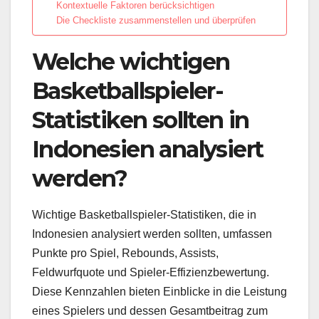
Kontextuelle Faktoren berücksichtigen
Die Checkliste zusammenstellen und überprüfen
Welche wichtigen
Basketballspieler-
Statistiken sollten in
Indonesien analysiert
werden?
Wichtige Basketballspieler-Statistiken, die in
Indonesien analysiert werden sollten, umfassen
Punkte pro Spiel, Rebounds, Assists,
Feldwurfquote und Spieler-Effizienzbewertung.
Diese Kennzahlen bieten Einblicke in die Leistung
eines Spielers und dessen Gesamtbeitrag zum