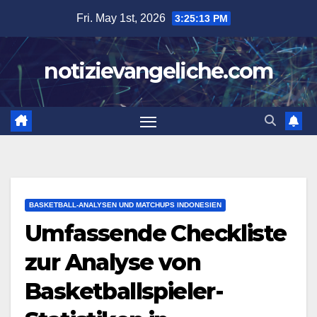
Skip
Fri. May 1st, 2026
3:25:14 PM
to
content
notizievangeliche.com
BASKETBALL-ANALYSEN UND MATCHUPS INDONESIEN
Umfassende Checkliste
zur Analyse von
Basketballspieler-