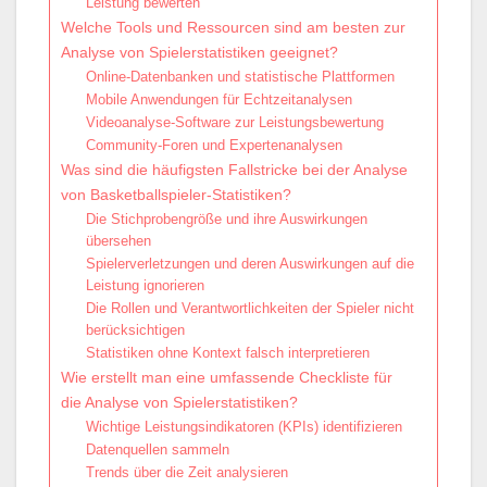
Leistung bewerten
Welche Tools und Ressourcen sind am besten zur
Analyse von Spielerstatistiken geeignet?
Online-Datenbanken und statistische Plattformen
Mobile Anwendungen für Echtzeitanalysen
Videoanalyse-Software zur Leistungsbewertung
Community-Foren und Expertenanalysen
Was sind die häufigsten Fallstricke bei der Analyse
von Basketballspieler-Statistiken?
Die Stichprobengröße und ihre Auswirkungen
übersehen
Spielerverletzungen und deren Auswirkungen auf die
Leistung ignorieren
Die Rollen und Verantwortlichkeiten der Spieler nicht
berücksichtigen
Statistiken ohne Kontext falsch interpretieren
Wie erstellt man eine umfassende Checkliste für
die Analyse von Spielerstatistiken?
Wichtige Leistungsindikatoren (KPIs) identifizieren
Datenquellen sammeln
Trends über die Zeit analysieren