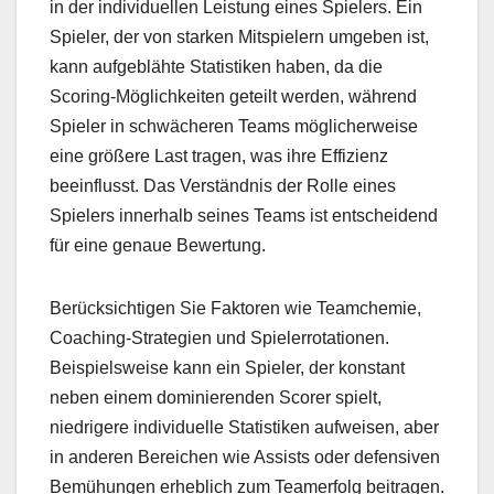
in der individuellen Leistung eines Spielers. Ein
Spieler, der von starken Mitspielern umgeben ist,
kann aufgeblähte Statistiken haben, da die
Scoring-Möglichkeiten geteilt werden, während
Spieler in schwächeren Teams möglicherweise
eine größere Last tragen, was ihre Effizienz
beeinflusst. Das Verständnis der Rolle eines
Spielers innerhalb seines Teams ist entscheidend
für eine genaue Bewertung.
Berücksichtigen Sie Faktoren wie Teamchemie,
Coaching-Strategien und Spielerrotationen.
Beispielsweise kann ein Spieler, der konstant
neben einem dominierenden Scorer spielt,
niedrigere individuelle Statistiken aufweisen, aber
in anderen Bereichen wie Assists oder defensiven
Bemühungen erheblich zum Teamerfolg beitragen.