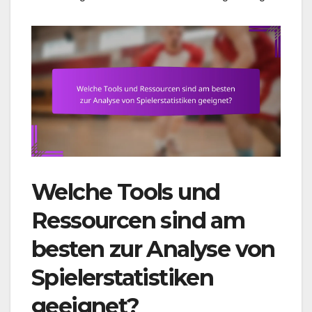
Welche Tools und
Ressourcen sind am
besten zur Analyse von
Spielerstatistiken
geeignet?