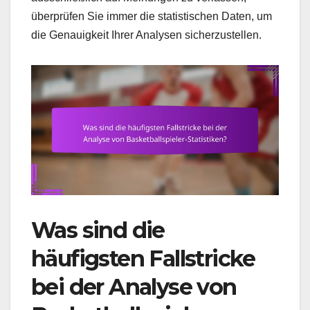
überprüfen Sie immer die statistischen Daten, um
die Genauigkeit Ihrer Analysen sicherzustellen.
Was sind die
häufigsten Fallstricke
bei der Analyse von