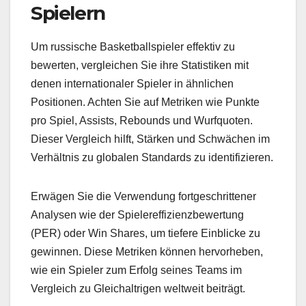
Spielern
Um russische Basketballspieler effektiv zu
bewerten, vergleichen Sie ihre Statistiken mit
denen internationaler Spieler in ähnlichen
Positionen. Achten Sie auf Metriken wie Punkte
pro Spiel, Assists, Rebounds und Wurfquoten.
Dieser Vergleich hilft, Stärken und Schwächen im
Verhältnis zu globalen Standards zu identifizieren.
Erwägen Sie die Verwendung fortgeschrittener
Analysen wie der Spielereffizienzbewertung
(PER) oder Win Shares, um tiefere Einblicke zu
gewinnen. Diese Metriken können hervorheben,
wie ein Spieler zum Erfolg seines Teams im
Vergleich zu Gleichaltrigen weltweit beiträgt.