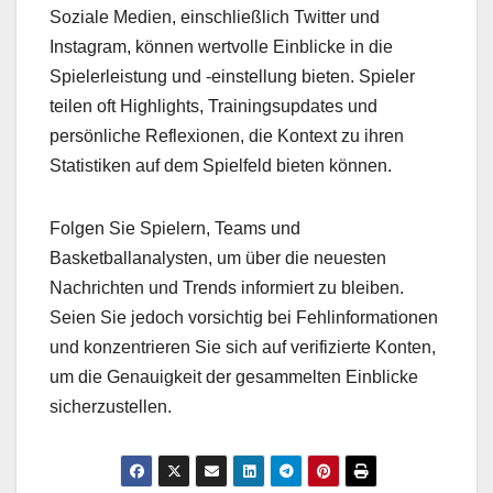
Soziale Medien, einschließlich Twitter und
Instagram, können wertvolle Einblicke in die
Spielerleistung und -einstellung bieten. Spieler
teilen oft Highlights, Trainingsupdates und
persönliche Reflexionen, die Kontext zu ihren
Statistiken auf dem Spielfeld bieten können.
Folgen Sie Spielern, Teams und
Basketballanalysten, um über die neuesten
Nachrichten und Trends informiert zu bleiben.
Seien Sie jedoch vorsichtig bei Fehlinformationen
und konzentrieren Sie sich auf verifizierte Konten,
um die Genauigkeit der gesammelten Einblicke
sicherzustellen.