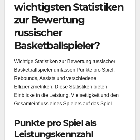
wichtigsten Statistiken
zur Bewertung
russischer
Basketballspieler?
Wichtige Statistiken zur Bewertung russischer
Basketballspieler umfassen Punkte pro Spiel,
Rebounds, Assists und verschiedene
Effizienzmetriken. Diese Statistiken bieten
Einblicke in die Leistung, Vielseitigkeit und den
Gesamteinfluss eines Spielers auf das Spiel.
Punkte pro Spiel als
Leistungskennzahl