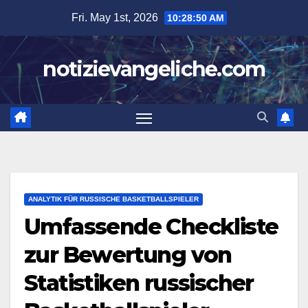
Skip
Fri. May 1st, 2026
10:28:51 AM
to
content
notizievangeliche.com
ANALYTIK FÜR RUSSISCHE BASKETBALLSPIELER
Umfassende Checkliste
zur Bewertung von
Statistiken russischer