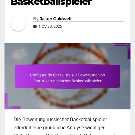
Basketballspieler
By
Jason Caldwell
NOV 26, 2025
Die Bewertung russischer Basketballspieler
erfordert eine gründliche Analyse wichtiger