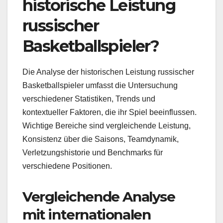
historische Leistung
russischer
Basketballspieler?
Die Analyse der historischen Leistung russischer
Basketballspieler umfasst die Untersuchung
verschiedener Statistiken, Trends und
kontextueller Faktoren, die ihr Spiel beeinflussen.
Wichtige Bereiche sind vergleichende Leistung,
Konsistenz über die Saisons, Teamdynamik,
Verletzungshistorie und Benchmarks für
verschiedene Positionen.
Vergleichende Analyse
mit internationalen