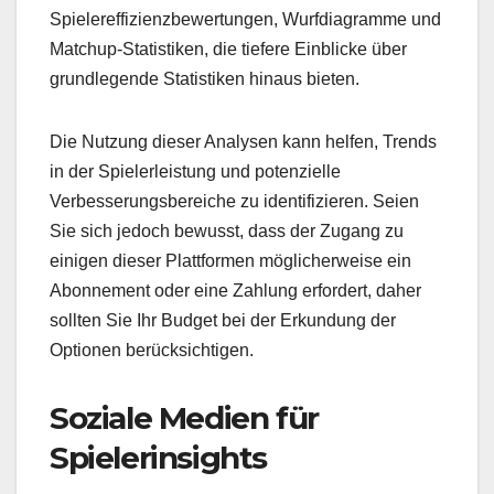
Spielereffizienzbewertungen, Wurfdiagramme und
Matchup-Statistiken, die tiefere Einblicke über
grundlegende Statistiken hinaus bieten.
Die Nutzung dieser Analysen kann helfen, Trends
in der Spielerleistung und potenzielle
Verbesserungsbereiche zu identifizieren. Seien
Sie sich jedoch bewusst, dass der Zugang zu
einigen dieser Plattformen möglicherweise ein
Abonnement oder eine Zahlung erfordert, daher
sollten Sie Ihr Budget bei der Erkundung der
Optionen berücksichtigen.
Soziale Medien für
Spielerinsights