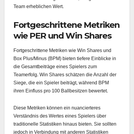
Team erheblichen Wert.
Fortgeschrittene Metriken
wie PER und Win Shares
Fortgeschrittene Metriken wie Win Shares und
Box Plus/Minus (BPM) bieten tiefere Einblicke in
die Gesamtbeiträge eines Spielers zum
Teamerfolg. Win Shares schätzen die Anzahl der
Siege, die ein Spieler beiträgt, während BPM
ihren Einfluss pro 100 Ballbesitzen bewertet.
Diese Metriken können ein nuancierteres
Verständnis des Wertes eines Spielers über
traditionelle Statistiken hinaus bieten. Sie sollten
jedoch in Verbindung mit anderen Statistiken