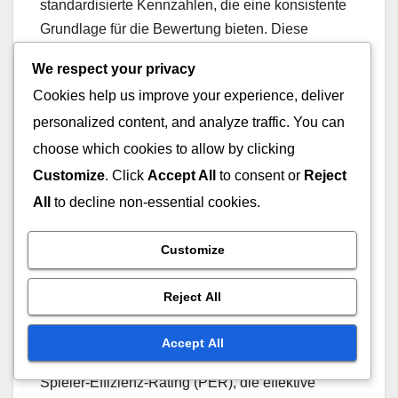
standardisierte Kennzahlen, die eine konsistente
Grundlage für die Bewertung bieten. Diese
Kennzahlen helfen, die Spielerleistung
We respect your privacy
unabhängig von den Unterschieden zwischen den
Cookies help us improve your experience, deliver
Ligen zu bewerten und ermöglichen genauere
personalized content, and analyze traffic. You can
Vergleiche.
choose which cookies to allow by clicking
Standardisierte
Customize
. Click
Accept All
to consent or
Reject
All
to decline non-essential cookies.
Kennzahlen für Vergleiche
zwischen Ligen
Customize
Standardisierte Kennzahlen sind entscheidend für
Reject All
die Bewertung von Spielern aus verschiedenen
Ligen, da sie einen gemeinsamen Rahmen für die
Accept All
Analyse bieten. Wichtige Kennzahlen sind das
Spieler-Effizienz-Rating (PER), die effektive