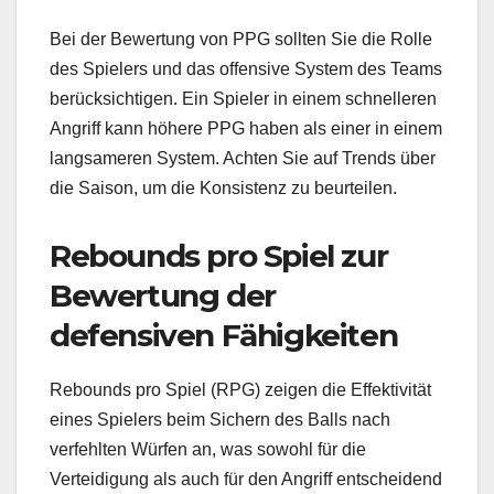
Bei der Bewertung von PPG sollten Sie die Rolle
des Spielers und das offensive System des Teams
berücksichtigen. Ein Spieler in einem schnelleren
Angriff kann höhere PPG haben als einer in einem
langsameren System. Achten Sie auf Trends über
die Saison, um die Konsistenz zu beurteilen.
Rebounds pro Spiel zur
Bewertung der
defensiven Fähigkeiten
Rebounds pro Spiel (RPG) zeigen die Effektivität
eines Spielers beim Sichern des Balls nach
verfehlten Würfen an, was sowohl für die
Verteidigung als auch für den Angriff entscheidend