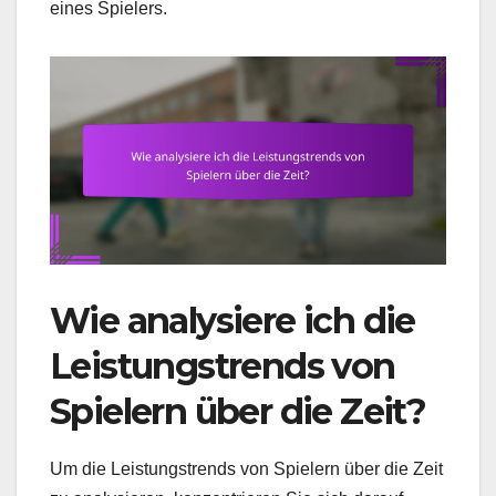
eines Spielers.
Wie analysiere ich die
Leistungstrends von
Spielern über die Zeit?
Um die Leistungstrends von Spielern über die Zeit