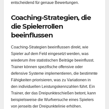
entscheidend für genaue Bewertungen.
Coaching-Strategien, die
die Spielerrollen
beeinflussen
Coaching-Strategien beeinflussen direkt, wie
Spieler auf dem Feld eingesetzt werden, was
wiederum ihre statistischen Beiträge beeinflusst.
Trainer können spezifische offensive oder
defensive Systeme implementieren, die bestimmte
Fähigkeiten priorisieren, was zu Variationen in
den individuellen Leistungskennzahlen führt. Ein
Trainer, der das Dreipunkteschießen betont, kann
beispielsweise die Wurfversuche eines Spielers
von jenseits der Dreipunktelinie erhöhen.