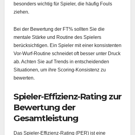
besonders wichtig für Spieler, die häufig Fouls
ziehen.
Bei der Bewertung der FT% sollten Sie die
mentale Stärke und Routine des Spielers
berücksichtigen. Ein Spieler mit einer konsistenten
Vor-Wurf-Routine schneidet oft besser unter Druck
ab. Achten Sie auf Trends in entscheidenden
Situationen, um ihre Scoring-Konsistenz zu
bewerten.
Spieler-Effizienz-Rating zur
Bewertung der
Gesamtleistung
Das Spieler-Effizienz-Rating (PER) ist eine