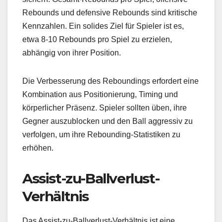
Rebounds und defensive Rebounds sind kritische
Kennzahlen. Ein solides Ziel für Spieler ist es,
etwa 8-10 Rebounds pro Spiel zu erzielen,
abhängig von ihrer Position.
Die Verbesserung des Reboundings erfordert eine
Kombination aus Positionierung, Timing und
körperlicher Präsenz. Spieler sollten üben, ihre
Gegner auszublocken und den Ball aggressiv zu
verfolgen, um ihre Rebounding-Statistiken zu
erhöhen.
Assist-zu-Ballverlust-
Verhältnis
Das Assist-zu-Ballverlust-Verhältnis ist eine