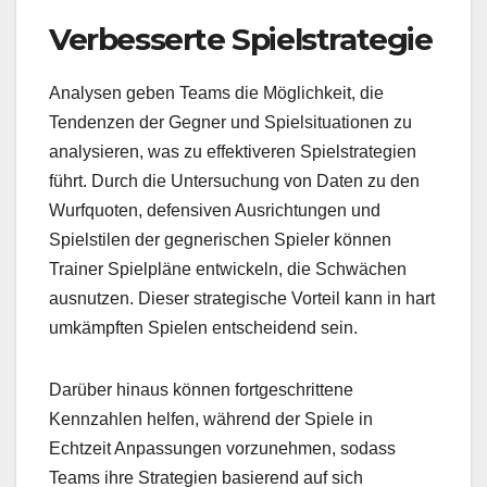
Verbesserte Spielstrategie
Analysen geben Teams die Möglichkeit, die
Tendenzen der Gegner und Spielsituationen zu
analysieren, was zu effektiveren Spielstrategien
führt. Durch die Untersuchung von Daten zu den
Wurfquoten, defensiven Ausrichtungen und
Spielstilen der gegnerischen Spieler können
Trainer Spielpläne entwickeln, die Schwächen
ausnutzen. Dieser strategische Vorteil kann in hart
umkämpften Spielen entscheidend sein.
Darüber hinaus können fortgeschrittene
Kennzahlen helfen, während der Spiele in
Echtzeit Anpassungen vorzunehmen, sodass
Teams ihre Strategien basierend auf sich