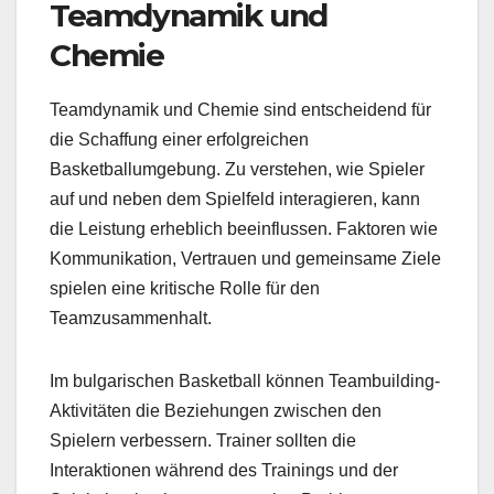
Teamdynamik und
Chemie
Teamdynamik und Chemie sind entscheidend für
die Schaffung einer erfolgreichen
Basketballumgebung. Zu verstehen, wie Spieler
auf und neben dem Spielfeld interagieren, kann
die Leistung erheblich beeinflussen. Faktoren wie
Kommunikation, Vertrauen und gemeinsame Ziele
spielen eine kritische Rolle für den
Teamzusammenhalt.
Im bulgarischen Basketball können Teambuilding-
Aktivitäten die Beziehungen zwischen den
Spielern verbessern. Trainer sollten die
Interaktionen während des Trainings und der