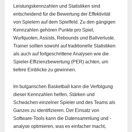
Leistungskennzahlen und Statistiken sind
entscheidend für die Bewertung der Effektivität
von Spielern auf dem Spielfeld. Zu den gängigen
Kennzahlen gehören Punkte pro Spiel,
Wurfquoten, Assists, Rebounds und Ballverluste.
Trainer sollten sowohl auf traditionelle Statistiken
als auch auf fortgeschrittene Analysen wie die
Spieler-Effizienzbewertung (PER) achten, um
tiefere Einblicke zu gewinnen.
Im bulgarischen Basketball kann die Verfolgung
dieser Kennzahlen helfen, Stärken und
Schwächen einzelner Spieler und des Teams als
Ganzes zu identifizieren. Der Einsatz von
Software-Tools kann die Datensammlung und -
analyse optimieren, was es einfacher macht,