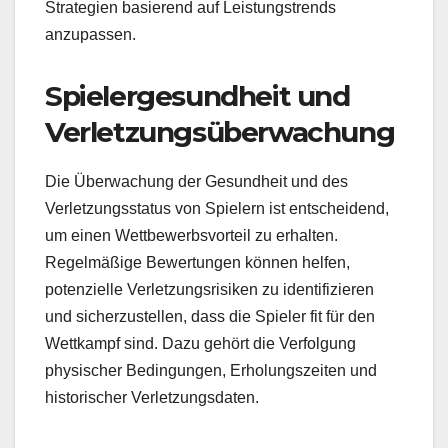
Strategien basierend auf Leistungstrends
anzupassen.
Spielergesundheit und
Verletzungsüberwachung
Die Überwachung der Gesundheit und des
Verletzungsstatus von Spielern ist entscheidend,
um einen Wettbewerbsvorteil zu erhalten.
Regelmäßige Bewertungen können helfen,
potenzielle Verletzungsrisiken zu identifizieren
und sicherzustellen, dass die Spieler fit für den
Wettkampf sind. Dazu gehört die Verfolgung
physischer Bedingungen, Erholungszeiten und
historischer Verletzungsdaten.