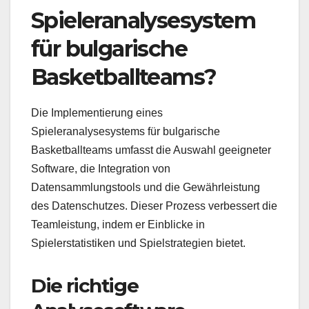
Spieleranalysesystem
für bulgarische
Basketballteams?
Die Implementierung eines
Spieleranalysesystems für bulgarische
Basketballteams umfasst die Auswahl geeigneter
Software, die Integration von
Datensammlungstools und die Gewährleistung
des Datenschutzes. Dieser Prozess verbessert die
Teamleistung, indem er Einblicke in
Spielerstatistiken und Spielstrategien bietet.
Die richtige