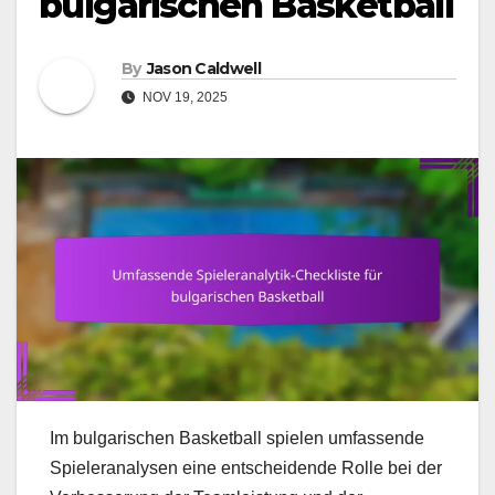
bulgarischen Basketball
By
Jason Caldwell
NOV 19, 2025
Im bulgarischen Basketball spielen umfassende
Spieleranalysen eine entscheidende Rolle bei der