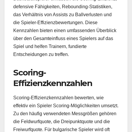
defensive Fähigkeiten, Rebounding-Statistiken,
das Verhältnis von Assists zu Ballverlusten und
die Spieler-Effizienzbewertungen. Diese
Kennzahlen bieten einen umfassenden Überblick
über den Gesamteinfluss eines Spielers auf das
Spiel und helfen Trainern, fundierte
Entscheidungen zu treffen.
Scoring-
Effizienzkennzahlen
Scoring-Effizienzkennzahlen bewerten, wie
effektiv ein Spieler Scoring-Möglichkeiten umsetzt.
Zu den häufig verwendeten Messgrößen gehören
die Feldwurfquote, die Dreipunktquote und die
Freiwurfquote. Für bulgarische Spieler wird oft