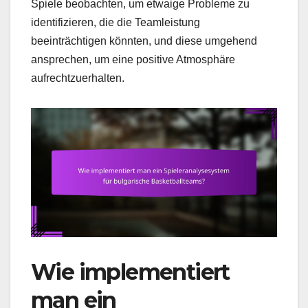
Spiele beobachten, um etwaige Probleme zu
identifizieren, die die Teamleistung
beeinträchtigen könnten, und diese umgehend
ansprechen, um eine positive Atmosphäre
aufrechtzuerhalten.
Wie implementiert
man ein