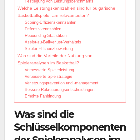
Festlegung von Leistungsbenchmarks
Welche Leistungskennzahlen sind für bulgarische
Basketballspieler am relevantesten?
Scoring-Effizienzkennzahlen
Defensivkennzahlen
Rebounding-Statistiken
Assist-zu-Ballverlust-Verhältnis
Spieler-Effizienzbewertung
Was sind die Vorteile der Nutzung von
Spieleranalysen im Basketball?
Verbesserte Spielerleistung
Verbesserte Spielstrategie
Verletzungsprävention und -management
Bessere Rekrutierungsentscheidungen
Erhöhte Fanbindung
Was sind die
Schlüsselkomponenten
der Spieleranalysen im