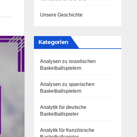
Unsere Geschichte
Kategorien
Analysen zu israelischen
Basketballspielern
Analysen zu spanischen
Basketballspielern
Analytik für deutsche
Basketballspieler
Analytik für französische
Basketballspieler