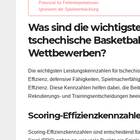
Potenzial für Fehlinterpretationen
Ignorieren der Spielerentwicklung
Was sind die wichtigst
tschechische Basketball
Wettbewerben?
Die wichtigsten Leistungskennzahlen für tschechi
Effizienz, defensive Fähigkeiten, Spielmacherfähi
Effizienz. Diese Kennzahlen helfen dabei, die Be
Rekrutierungs- und Trainingsentscheidungen beei
Scoring-Effizienzkennzahle
Scoring-Effizienzkennzahlen sind entscheidend für