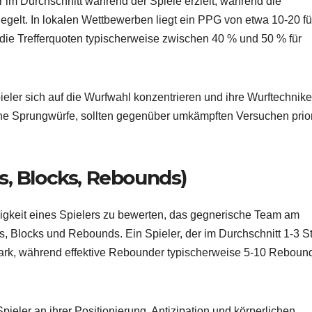
r im Durchschnitt während der Spiele erzielt, während die
iegelt. In lokalen Wettbewerben liegt ein PPG von etwa 10-20 fü
 die Trefferquoten typischerweise zwischen 40 % und 50 % für
ieler sich auf die Wurfwahl konzentrieren und ihre Wurftechnik
ne Sprungwürfe, sollten gegenüber umkämpften Versuchen priori
s, Blocks, Rebounds)
igkeit eines Spielers zu bewerten, das gegnerische Team am
ls, Blocks und Rebounds. Ein Spieler, der im Durchschnitt 1-3 S
v stark, während effektive Rebounder typischerweise 5-10 Reboun
pieler an ihrer Positionierung, Antizipation und körperlichen