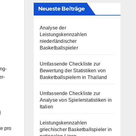
Neueste Beiträge
Analyse der
Leistungskennzahlen
niederländischer
Basketballspieler
Umfassende Checkliste zur
ng-
Bewertung der Statistiken von
er-
Basketballspielern in Thailand
Umfassende Checkliste zur
Analyse von Spielerstatistiken in
Italien
)
Leistungskennzahlen
te pro
griechischer Basketballspieler in