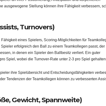
ine ausgewogene Stellung können ihre Fähigkeit verbessern, sc
sists, Turnovers)
 Fähigkeit eines Spielers, Scoring-Möglichkeiten für Teamkoll
in Spieler erfolgreich den Ball zu einem Teamkollegen passt, der
sen, in denen ein Spieler den Ballbesitz verliert. Ein guter
 pro Spiel, wobei die Turnover-Rate unter 2-3 pro Spiel gehalten
pieler ihre Spielübersicht und Entscheidungsfähigkeiten verbes
er Tendenzen der Teamkollegen können zu verbesserten Assis
öße, Gewicht, Spannweite)