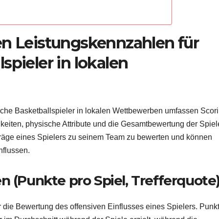
en Leistungskennzahlen für
spieler in lokalen
sche Basketballspieler in lokalen Wettbewerben umfassen Scori
gkeiten, physische Attribute und die Gesamtbewertung der Spiel
iträge eines Spielers zu seinem Team zu bewerten und können
nflussen.
n (Punkte pro Spiel, Trefferquote
 die Bewertung des offensiven Einflusses eines Spielers. Punk