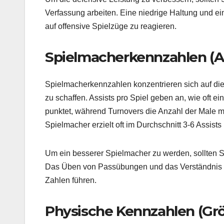
Verfassung arbeiten. Eine niedrige Haltung und e
auf offensive Spielzüge zu reagieren.
Spielmacherkennzahlen (As
Spielmacherkennzahlen konzentrieren sich auf die
zu schaffen. Assists pro Spiel geben an, wie oft e
punktet, während Turnovers die Anzahl der Male mes
Spielmacher erzielt oft im Durchschnitt 3-6 Assists
Um ein besserer Spielmacher zu werden, sollten S
Das Üben von Passübungen und das Verständnis d
Zahlen führen.
Physische Kennzahlen (Gr