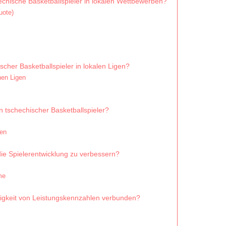
echische Basketballspieler in lokalen Wettbewerben?
uote)
cher Basketballspieler in lokalen Ligen?
nen Ligen
 tschechischer Basketballspieler?
len
ie Spielerentwicklung zu verbessern?
me
gigkeit von Leistungskennzahlen verbunden?