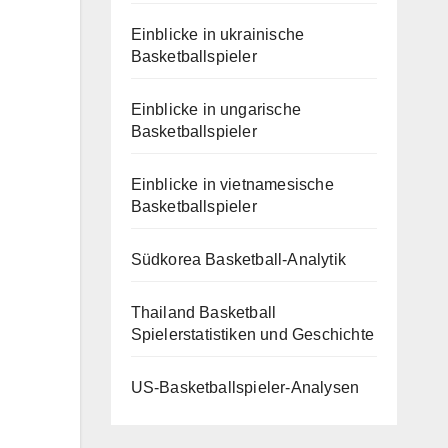
Einblicke in ukrainische
Basketballspieler
Einblicke in ungarische
Basketballspieler
Einblicke in vietnamesische
Basketballspieler
Südkorea Basketball-Analytik
Thailand Basketball
Spielerstatistiken und Geschichte
US-Basketballspieler-Analysen