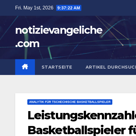
Skip
Fri. May 1st, 2026
9:37:23 AM
to
content
notizievangeliche
.com
STARTSEITE
ARTIKEL DURCHSUC
ANALYTIK FÜR TSCHECHISCHE BASKETBALLSPIELER
Leistungskennzahl
Basketballspieler 