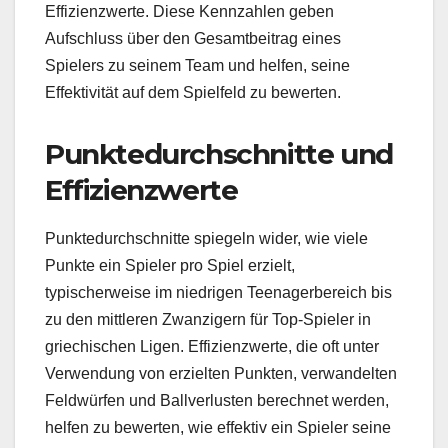
Effizienzwerte. Diese Kennzahlen geben
Aufschluss über den Gesamtbeitrag eines
Spielers zu seinem Team und helfen, seine
Effektivität auf dem Spielfeld zu bewerten.
Punktedurchschnitte und
Effizienzwerte
Punktedurchschnitte spiegeln wider, wie viele
Punkte ein Spieler pro Spiel erzielt,
typischerweise im niedrigen Teenagerbereich bis
zu den mittleren Zwanzigern für Top-Spieler in
griechischen Ligen. Effizienzwerte, die oft unter
Verwendung von erzielten Punkten, verwandelten
Feldwürfen und Ballverlusten berechnet werden,
helfen zu bewerten, wie effektiv ein Spieler seine