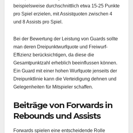
beispielsweise durchschnittlich etwa 15-25 Punkte
pro Spiel erzielen, mit Assistquoten zwischen 4
und 8 Assists pro Spiel.
Bei der Bewertung der Leistung von Guards sollte
man deren Dreipunktwurfquote und Freiwurf-
Effizienz berücksichtigen, da diese die
Gesamtpunktzahl erheblich beeinflussen können.
Ein Guard mit einer hohen Wurfquote jenseits der
Dreipunktlinie kann die Verteidigung dehnen und
Gelegenheiten für Mitspieler schaffen.
Beiträge von Forwards in
Rebounds und Assists
Forwards spielen eine entscheidende Rolle