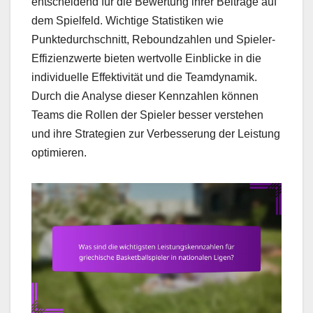
entscheidend für die Bewertung ihrer Beiträge auf
dem Spielfeld. Wichtige Statistiken wie
Punktedurchschnitt, Reboundzahlen und Spieler-
Effizienzwerte bieten wertvolle Einblicke in die
individuelle Effektivität und die Teamdynamik.
Durch die Analyse dieser Kennzahlen können
Teams die Rollen der Spieler besser verstehen
und ihre Strategien zur Verbesserung der Leistung
optimieren.