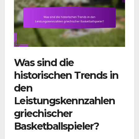
Was sind die
historischen Trends in
den
Leistungskennzahlen
griechischer
Basketballspieler?