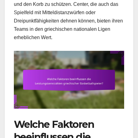
und den Korb zu schützen. Center, die auch das
Spielfeld mit Mitteldistanzwürfen oder
Dreipunktfähigkeiten dehnen können, bieten ihren
Teams in den griechischen nationalen Ligen
erheblichen Wert.
Welche Faktoren
beeinflussen die