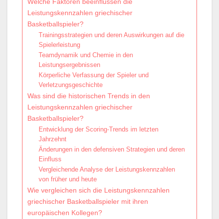
Welche Faktoren beeinflussen die
Leistungskennzahlen griechischer
Basketballspieler?
Trainingsstrategien und deren Auswirkungen auf die
Spielerleistung
Teamdynamik und Chemie in den
Leistungsergebnissen
Körperliche Verfassung der Spieler und
Verletzungsgeschichte
Was sind die historischen Trends in den
Leistungskennzahlen griechischer
Basketballspieler?
Entwicklung der Scoring-Trends im letzten
Jahrzehnt
Änderungen in den defensiven Strategien und deren
Einfluss
Vergleichende Analyse der Leistungskennzahlen
von früher und heute
Wie vergleichen sich die Leistungskennzahlen
griechischer Basketballspieler mit ihren
europäischen Kollegen?