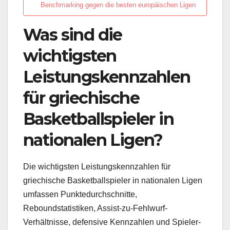
Benchmarking gegen die besten europäischen Ligen
Was sind die
wichtigsten
Leistungskennzahlen
für griechische
Basketballspieler in
nationalen Ligen?
Die wichtigsten Leistungskennzahlen für
griechische Basketballspieler in nationalen Ligen
umfassen Punktedurchschnitte,
Reboundstatistiken, Assist-zu-Fehlwurf-
Verhältnisse, defensive Kennzahlen und Spieler-