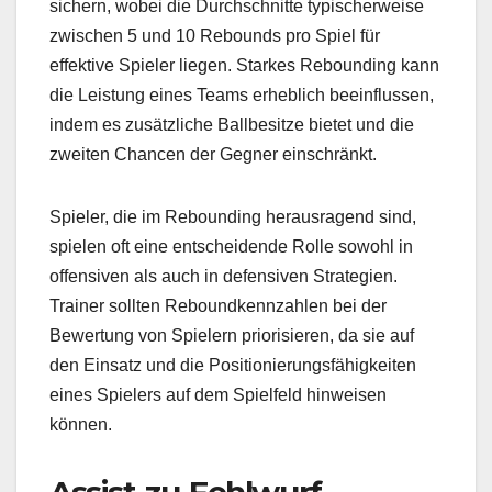
sichern, wobei die Durchschnitte typischerweise
zwischen 5 und 10 Rebounds pro Spiel für
effektive Spieler liegen. Starkes Rebounding kann
die Leistung eines Teams erheblich beeinflussen,
indem es zusätzliche Ballbesitze bietet und die
zweiten Chancen der Gegner einschränkt.
Spieler, die im Rebounding herausragend sind,
spielen oft eine entscheidende Rolle sowohl in
offensiven als auch in defensiven Strategien.
Trainer sollten Reboundkennzahlen bei der
Bewertung von Spielern priorisieren, da sie auf
den Einsatz und die Positionierungsfähigkeiten
eines Spielers auf dem Spielfeld hinweisen
können.