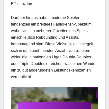
Effizienz tun.
Darüber hinaus haben moderne Spieler
tendenziell ein breiteres Fähigkeiten-Spektrum,
wobei viele in mehreren Facetten des Spiels,
einschließlich Rebounding und Assists,
herausragend sind. Diese Vielseitigkeit spiegelt
sich in der zunehmenden Anzahl von Spielern
wider, die in nationalen Ligen Double-Doubles
oder Triple-Doubles erreichen, was einen Wandel
hin zu gut abgerundeten Leistungskennzahlen
verdeutlicht.