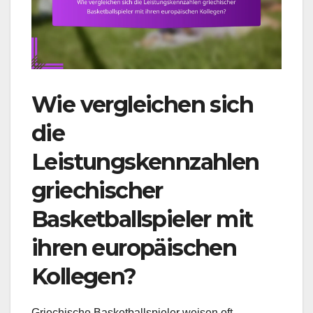
Wie vergleichen sich
die
Leistungskennzahlen
griechischer
Basketballspieler mit
ihren europäischen
Kollegen?
Griechische Basketballspieler weisen oft