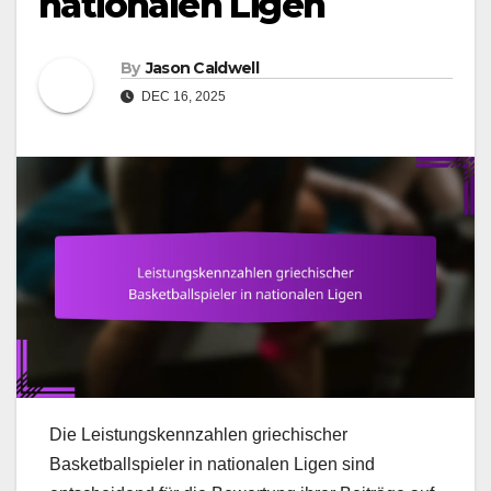
nationalen Ligen
By
Jason Caldwell
DEC 16, 2025
Die Leistungskennzahlen griechischer
Basketballspieler in nationalen Ligen sind