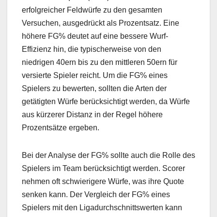
erfolgreicher Feldwürfe zu den gesamten
Versuchen, ausgedrückt als Prozentsatz. Eine
höhere FG% deutet auf eine bessere Wurf-
Effizienz hin, die typischerweise von den
niedrigen 40ern bis zu den mittleren 50ern für
versierte Spieler reicht. Um die FG% eines
Spielers zu bewerten, sollten die Arten der
getätigten Würfe berücksichtigt werden, da Würfe
aus kürzerer Distanz in der Regel höhere
Prozentsätze ergeben.
Bei der Analyse der FG% sollte auch die Rolle des
Spielers im Team berücksichtigt werden. Scorer
nehmen oft schwierigere Würfe, was ihre Quote
senken kann. Der Vergleich der FG% eines
Spielers mit den Ligadurchschnittswerten kann