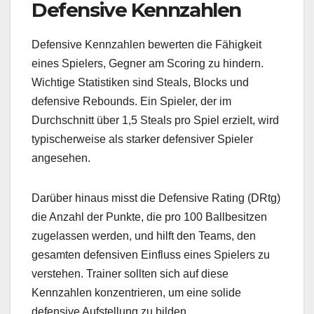
Defensive Kennzahlen
Defensive Kennzahlen bewerten die Fähigkeit
eines Spielers, Gegner am Scoring zu hindern.
Wichtige Statistiken sind Steals, Blocks und
defensive Rebounds. Ein Spieler, der im
Durchschnitt über 1,5 Steals pro Spiel erzielt, wird
typischerweise als starker defensiver Spieler
angesehen.
Darüber hinaus misst die Defensive Rating (DRtg)
die Anzahl der Punkte, die pro 100 Ballbesitzen
zugelassen werden, und hilft den Teams, den
gesamten defensiven Einfluss eines Spielers zu
verstehen. Trainer sollten sich auf diese
Kennzahlen konzentrieren, um eine solide
defensive Aufstellung zu bilden.