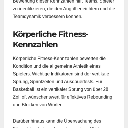
Bewertung dieser Kennzahlen hilft Teams, Spieler
zu identifizieren, die den Angriff erleichtern und die
Teamdynamik verbessern können.
Körperliche Fitness-
Kennzahlen
Körperliche Fitness-Kennzahlen bewerten die
Kondition und die allgemeine Athletik eines
Spielers. Wichtige Indikatoren sind der vertikale
Sprung, Sprintzeiten und Ausdauertests. Für
Basketball ist ein vertikaler Sprung von über 28
Zoll oft wünschenswert für effektives Rebounding
und Blocken von Würfen.
Darüber hinaus kann die Überwachung des