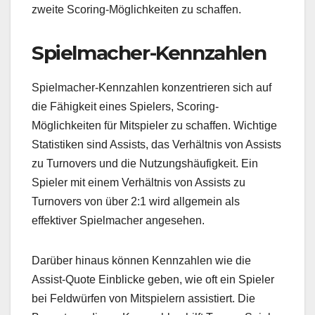
zweite Scoring-Möglichkeiten zu schaffen.
Spielmacher-Kennzahlen
Spielmacher-Kennzahlen konzentrieren sich auf
die Fähigkeit eines Spielers, Scoring-
Möglichkeiten für Mitspieler zu schaffen. Wichtige
Statistiken sind Assists, das Verhältnis von Assists
zu Turnovers und die Nutzungshäufigkeit. Ein
Spieler mit einem Verhältnis von Assists zu
Turnovers von über 2:1 wird allgemein als
effektiver Spielmacher angesehen.
Darüber hinaus können Kennzahlen wie die
Assist-Quote Einblicke geben, wie oft ein Spieler
bei Feldwürfen von Mitspielern assistiert. Die