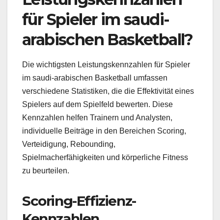
für Spieler im saudi-
arabischen Basketball?
Die wichtigsten Leistungskennzahlen für Spieler
im saudi-arabischen Basketball umfassen
verschiedene Statistiken, die die Effektivität eines
Spielers auf dem Spielfeld bewerten. Diese
Kennzahlen helfen Trainern und Analysten,
individuelle Beiträge in den Bereichen Scoring,
Verteidigung, Rebounding,
Spielmacherfähigkeiten und körperliche Fitness
zu beurteilen.
Scoring-Effizienz-
Kennzahlen