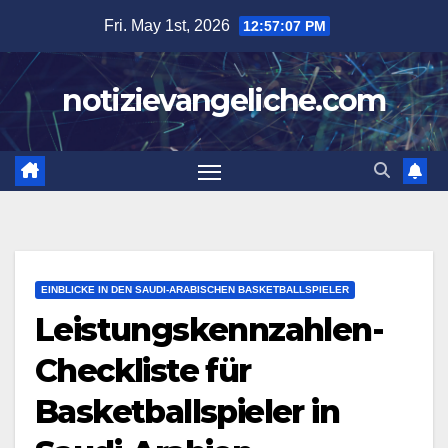
Skip
Fri. May 1st, 2026
12:57:08 PM
to
content
notizievangeliche.com
EINBLICKE IN DEN SAUDI-ARABISCHEN BASKETBALLSPIELER
Leistungskennzahlen-
Checkliste für
Basketballspieler in