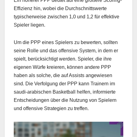
Ein höherer PPP deutet auf eine größere Scoring-
Effizienz hin, wobei die Durchschnittswerte
typischerweise zwischen 1,0 und 1,2 für effektive
Spieler liegen.
Um die PPP eines Spielers zu bewerten, sollten
seine Rolle und das offensive System, in dem er
spielt, berücksichtigt werden. Spieler, die ihre
eigenen Würfe kreieren, können andere PPP
haben als solche, die auf Assists angewiesen
sind. Die Verfolgung der PPP kann Trainern im
saudi-arabischen Basketball helfen, informierte
Entscheidungen über die Nutzung von Spielern
und offensive Strategien zu treffen.