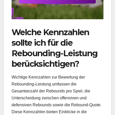
Welche Kennzahlen
sollte ich für die
Rebounding-Leistung
berücksichtigen?
Wichtige Kennzahlen zur Bewertung der
Rebounding-Leistung umfassen die
Gesamtanzahl der Rebounds pro Spiel, die
Unterscheidung zwischen offensiven und
defensiven Rebounds sowie die Rebound-Quote.
Diese Kennzahlen bieten Einblicke in die