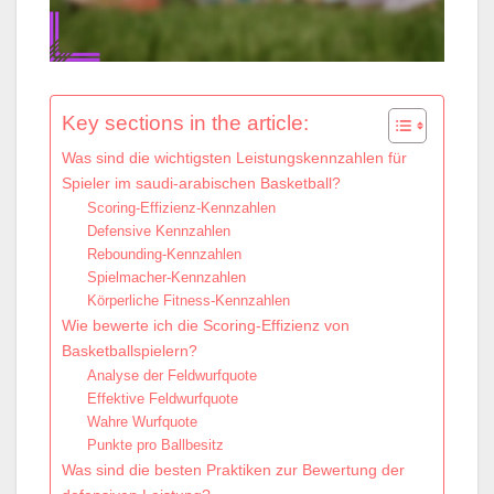
Key sections in the article:
Was sind die wichtigsten Leistungskennzahlen für
Spieler im saudi-arabischen Basketball?
Scoring-Effizienz-Kennzahlen
Defensive Kennzahlen
Rebounding-Kennzahlen
Spielmacher-Kennzahlen
Körperliche Fitness-Kennzahlen
Wie bewerte ich die Scoring-Effizienz von
Basketballspielern?
Analyse der Feldwurfquote
Effektive Feldwurfquote
Wahre Wurfquote
Punkte pro Ballbesitz
Was sind die besten Praktiken zur Bewertung der