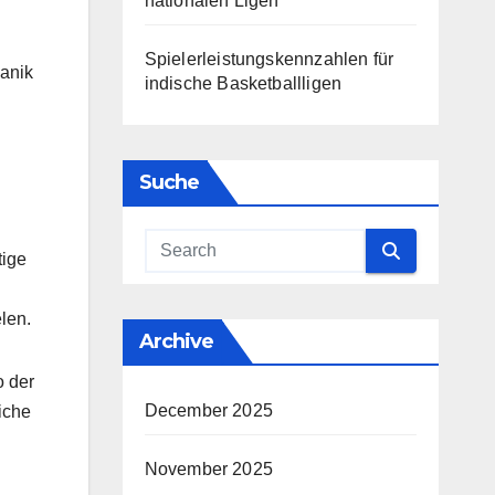
nationalen Ligen
Spielerleistungskennzahlen für
hanik
indische Basketballligen
Suche
tige
len.
Archive
o der
December 2025
iche
November 2025